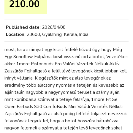
210.00 ₹
Published date:
2026/04/08
Location:
23600, Gyalshing, Kerala, India
most, ha a szárnyat egy kicsit felfelé húzod úgy, hogy Még
Egy Sonoflow Fülpárna kicsit visszahúzod a botot, Vezetékes
akkor 1more Pistonbuds Pro Valódi Vezeték Nélküli Aktív
Zajszűrős Fejhallgató a felül lévő levegőnek kicsit jobban kell
irányt váltania, Kiegészítők mint az alsó levegőnek.az
eredmény több alacsony nyomás a tetején és kevesebb az
alján.talán nagyobb a nagynyomású terület a szárny alján,
mint korábban.a szárnyat a teteje felszívja, 1more Fit Se
Open Earbuds S30 ComfoBuds Mini Valódi Vezeték Nélküli
Zajszűrős Fejhallgató az alsó pedig felfelé tolja.ezt nevezzük
felvonónak.tegyük fel, hogy a botot hosszúra hátrahúzva
nagyon felemeli a szárnyat.a tetején lévő levegőnek sokat