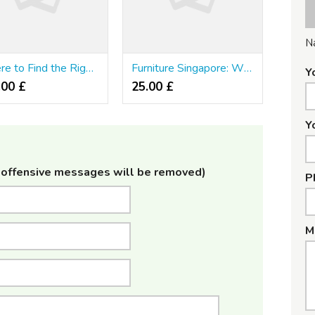
N
Where to Find the Right Furniture in Singapore — The Smart Buyer's Approach
Furniture Singapore: What to Look For in 2026
Y
.00 £
25.00 £
Y
offensive messages will be removed)
P
M