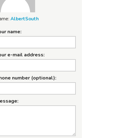
ame:
AlbertSouth
our name:
our e-mail address:
hone number (optional):
essage: