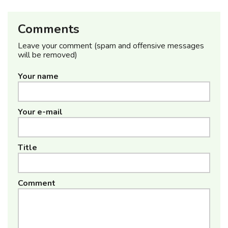
Comments
Leave your comment (spam and offensive messages
will be removed)
Your name
Your e-mail
Title
Comment