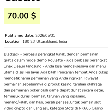
70.00 $
Published date:
2026/05/31
Location:
180 23, Uttarakhand, India
Blackjack - berbasis perangkat lunak, dengan permainan
gratis dalam mode demo Roulette - juga berbasis perangkat
lunak Dealer langsung - Anda bisa mengaksesnya dari menu
utama di sisi kiri layar Ada bilah Pencarian tempat Anda cukup
mengetik nama permainan yang Anda inginkan. Riwayat
permainan sebelumnya di produk kasino, taruhan olahraga,
dan permainan poker cash game dapat dilihat secara detail,
termasuk durasi bermain, taruhan yang dipasang,
menang/kalah, dan hasil bersih per sesi.Untuk pemain slot
video crypto dan uang asli, kategori Slots di NK666 Casino