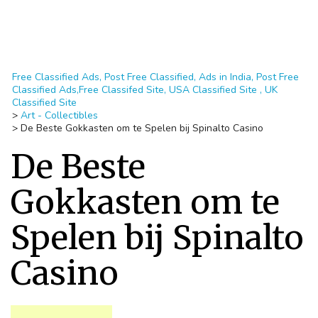
Free Classified Ads, Post Free Classified, Ads in India, Post Free
Classified Ads,Free Classifed Site, USA Classified Site , UK
Classified Site
>
Art - Collectibles
>
De Beste Gokkasten om te Spelen bij Spinalto Casino
De Beste
Gokkasten om te
Spelen bij Spinalto
Casino