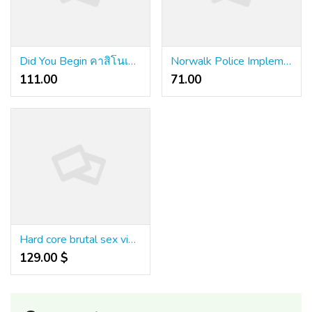
Did You Begin คาสิโนเว็บตรงจากต่างประเทศ For Passion or Money?
Norwalk Police Implement New Vape Shop Ordinance To Curb Illegal Marijuana Gross Sales
111.00 ₹
71.00 ₹
Hard core brutal sex vidBoys secret masturbation hideoutLexi belle first time anal pics
129.00 $