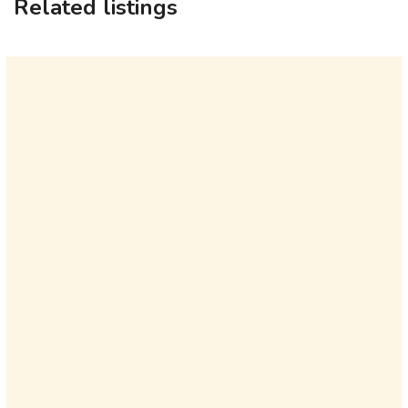
Related listings