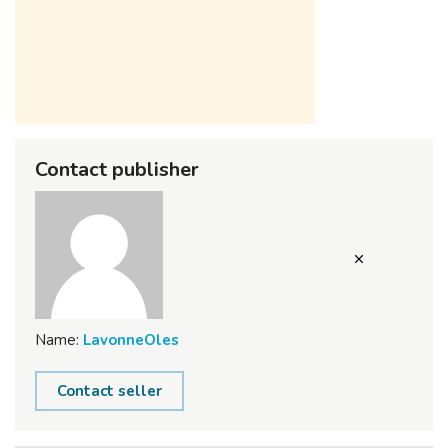
Contact publisher
Name:
LavonneOles
Contact seller