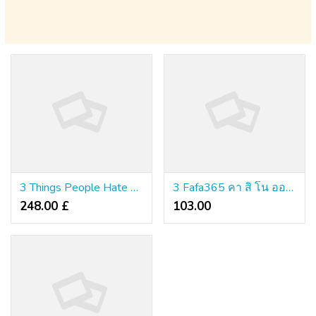
3 Things People Hate About เว็บ คาสิโน ตรง ไม่ผ่าน เอ เย่ น
3 Fafa365 คา สิ โน ออนไลน์ ออ โต้ เว็บ ตรง 2023 Mistakes It is best to By no means Make
248.00 £
103.00 ₹