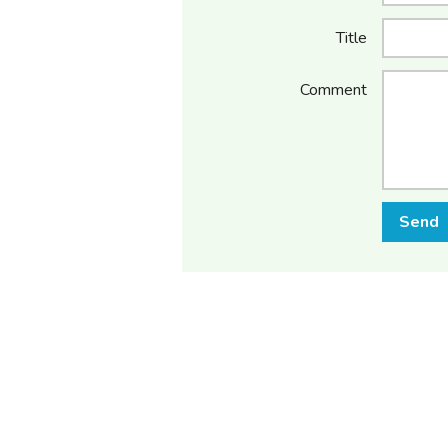
Title
Comment
Send