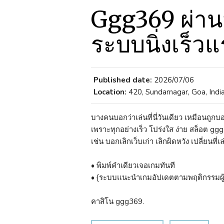
Ggg369 ผ่า
ระบบนิ่งเร็วแ
Published date:
2026/07/06
Location:
420, Sundarnagar, Goa, Indi
บางคนบอกว่าเล่นที่นี่วันเดียว เหมือนถูกบอ
เพราะทุกอย่างเร็ว โปร่งใส ง่าย สล็อต g
เช่น บอกเลิกเว็บเก่า เลิกผิดหวัง เปลี่ยนท
• พิมพ์คำเดียวเจอเกมทันที
• {ระบบแนะนำเกมอัปเดตตามพฤติกรรมผู้
คาสิโน ggg369.