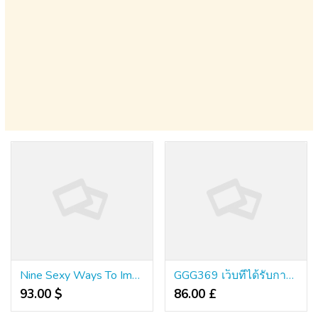
Nine Sexy Ways To Improve Your Fafa1x2 คา สิ โน ออนไลน์ ออ โต้ เว็บ ตรง 2024
GGG369 เว็บที่ได้รับการรับรองสากล ระบบทันสมัยที่สุด ข้อมูลไม่บิดเบือน
93.00 $
86.00 £