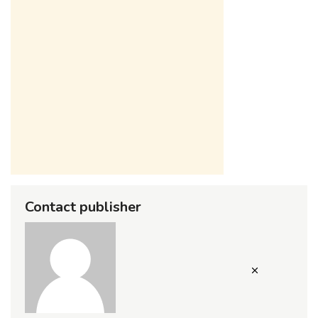
Contact publisher