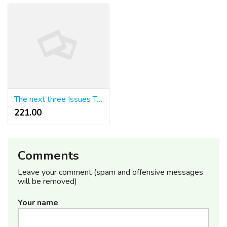
The next three Issues To immediately Do About Guangzhou
221.00 ₹
Comments
Leave your comment (spam and offensive messages
will be removed)
Your name