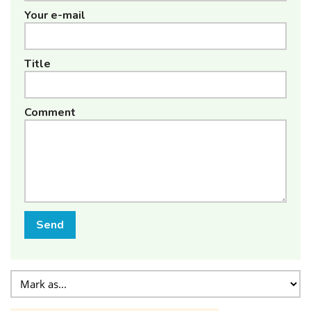
Your e-mail
Title
Comment
Send