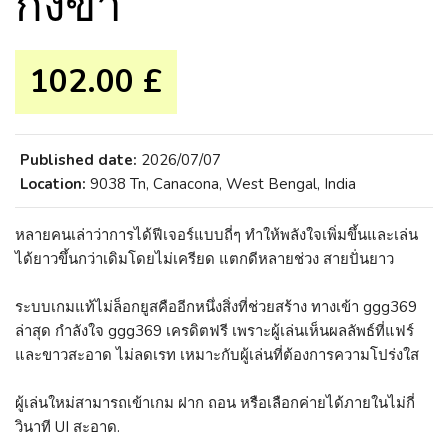
กังขา
102.00 £
Published date:
2026/07/07
Location:
9038 Tn, Canacona, West Bengal, India
หลายคนเล่าว่าการได้ฟีเจอร์แบบถี่ๆ ทำให้พลังใจเพิ่มขึ้นและเล่น
ได้ยาวขึ้นกว่าเดิมโดยไม่เครียด แตกดีหลายช่วง สายปั่นยาว
ระบบเกมแท้ไม่ล็อกยูสคืออีกหนึ่งสิ่งที่ช่วยสร้าง ทางเข้า ggg369
ล่าสุด กำลังใจ ggg369 เครดิตฟรี เพราะผู้เล่นเห็นผลลัพธ์ที่แฟร์
และขาวสะอาด ไม่ลดเรท เหมาะกับผู้เล่นที่ต้องการความโปร่งใส
ผู้เล่นใหม่สามารถเข้าเกม ฝาก ถอน หรือเลือกค่ายได้ภายในไม่กี่
วินาที UI สะอาด.