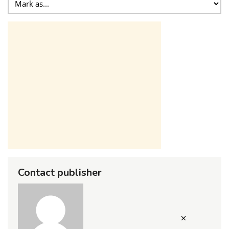
Contact publisher