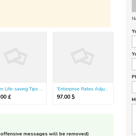
N
Y
Y
P
Seven Life-saving Tips About เว็บ คา สิ โน ตรง ไม่ ผ่าน เอ เย่ น
'Enterprise Rates Adjustments Will Value Me £62,000'
.00 £
97.00 $
M
offensive messages will be removed)