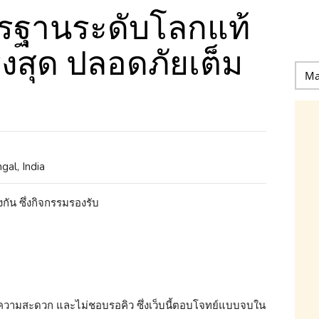
รฐานระดับโลกแท้
งสุด ปลอดภัยเต็ม
gal, India
างกัน ซึ่งกิจกรรมรองรับ
ว ความสะดวก และไม่ชอบรอคิว ซึ่งเว็บนี้ตอบโจทย์แบบจบใน