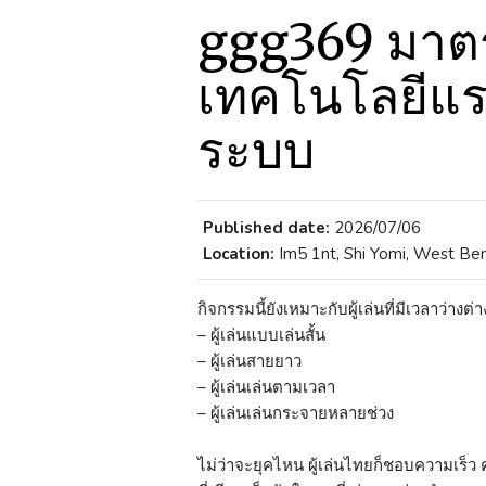
ggg369 มาต
เทคโนโลยีแร
ระบบ
Published date:
2026/07/06
Location:
Im5 1nt, Shi Yomi, West Ben
กิจกรรมนี้ยังเหมาะกับผู้เล่นที่มีเวลาว่างต่
– ผู้เล่นแบบเล่นสั้น
– ผู้เล่นสายยาว
– ผู้เล่นเล่นตามเวลา
– ผู้เล่นเล่นกระจายหลายช่วง
ไม่ว่าจะยุคไหน ผู้เล่นไทยก็ชอบความเร็