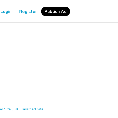
Login
Register
Publish Ad
d Site , UK Classified Site