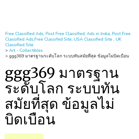
Free Classified Ads, Post Free Classified, Ads in India, Post Free
Classified Ads,Free Classifed Site, USA Classified Site , UK
Classified Site
>
Art - Collectibles
>
ggg369 มาตรฐานระดับโลก ระบบทันสมัยที่สุด ข้อมูลไม่บิดเบือน
ggg369 มาตรฐาน
ระดับโลก ระบบทัน
สมัยที่สุด ข้อมูลไม่
บิดเบือน