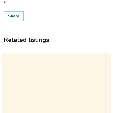
ตา.
Share
Related listings