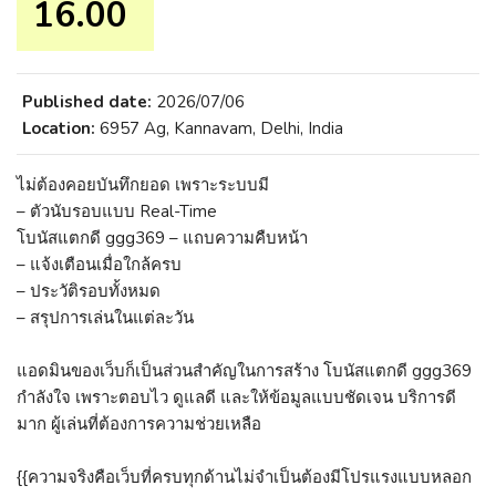
16.00 ₹
Published date:
2026/07/06
Location:
6957 Ag, Kannavam, Delhi, India
ไม่ต้องคอยบันทึกยอด เพราะระบบมี
– ตัวนับรอบแบบ Real-Time
โบนัสแตกดี ggg369 – แถบความคืบหน้า
– แจ้งเตือนเมื่อใกล้ครบ
– ประวัติรอบทั้งหมด
– สรุปการเล่นในแต่ละวัน
แอดมินของเว็บก็เป็นส่วนสำคัญในการสร้าง โบนัสแตกดี ggg369
กำลังใจ เพราะตอบไว ดูแลดี และให้ข้อมูลแบบชัดเจน บริการดี
มาก ผู้เล่นที่ต้องการความช่วยเหลือ
{{ความจริงคือเว็บที่ครบทุกด้านไม่จำเป็นต้องมีโปรแรงแบบหลอก