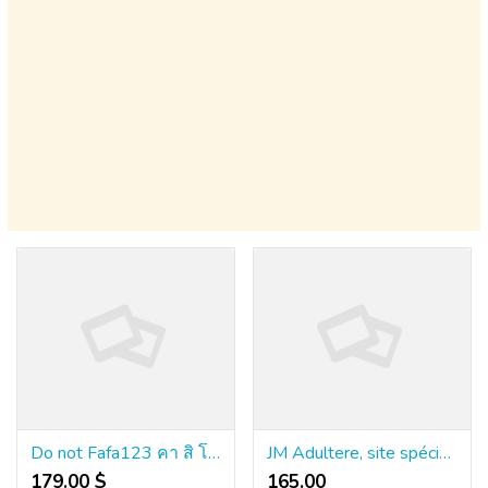
Do not Fafa123 คา สิ โน ออนไลน์ ออ โต้ เว็บ ตรง 2024 Until You utilize These 10 Tools
JM Adultere, site spécialisé pour infidèles en France
179.00 $
165.00 ₹