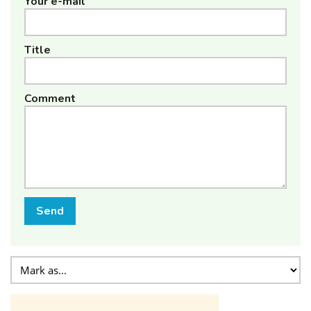
Your e-mail
Title
Comment
Send