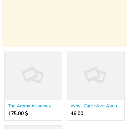
The Aromatic Journey Of Masala Chai: A Story Of Tradition And Flavor
Why I Care More About Creative Direction Than Surface Activity on Instagram
175.00 $
46.00 ₹