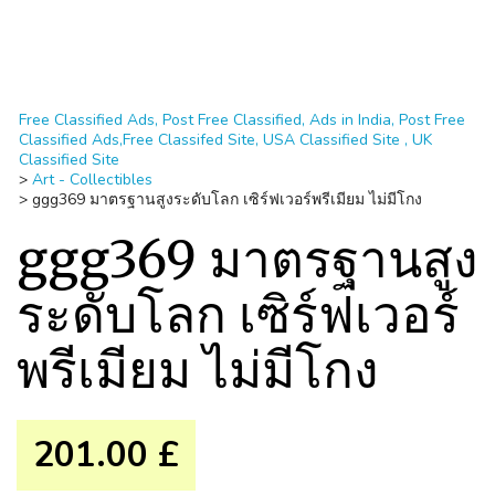
Free Classified Ads, Post Free Classified, Ads in India, Post Free
Classified Ads,Free Classifed Site, USA Classified Site , UK
Classified Site
>
Art - Collectibles
>
ggg369 มาตรฐานสูงระดับโลก เซิร์ฟเวอร์พรีเมียม ไม่มีโกง
ggg369 มาตรฐานสูง
ระดับโลก เซิร์ฟเวอร์
พรีเมียม ไม่มีโกง
201.00 £