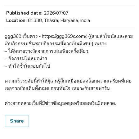
Published date:
2026/07/07
Location:
81338, Thāsra, Haryana, India
ggg369 เว็บตรง - https://ggg369c.com/; {{สายล่าโบนัสและสาย
เก็บกิจกรรมชื่นชอบกิจกรรมนี้มากเป็นพิเศษ}} เพราะ
– ได้หลายรางวัลจากการเล่นเพียงครั้งเดียว
– กิจกรรมไม่หมดง่าย
– ทำได้ซ้ำในรอบถัดไป
ความเร็วระดับนี้ทำให้ผู้เล่นรู้สึกเหมือนปลดล็อกความเครียดที่เคย
เจอจากเว็บเดิมทั้งหมด ถอนทันใจ เหมาะกับสายฟาร์ม
ต่างจากหลายเว็บที่มีข่าวข้อมูลหลุดหรือยอดเงินผิดพลาด.
Share