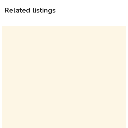
Related listings