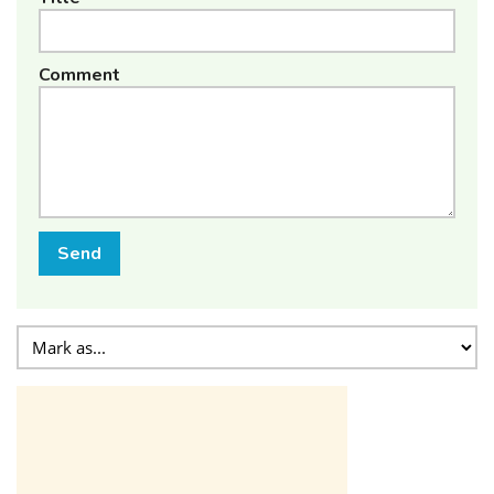
Comment
Send