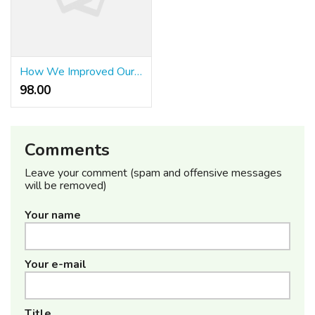
How We Improved Our คา สิ โน ออนไลน์ เว็บ ตรง 1688 In one Week(Month, Day)
98.00 ₹
Comments
Leave your comment (spam and offensive messages
will be removed)
Your name
Your e-mail
Title