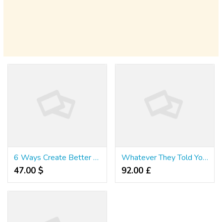
6 Ways Create Better คา สิ โน ออนไลน์ เว็บ ตรง 999 With The assistance Of Your Canine
Whatever They Told You About Guangzhou Is Dead Wrong...And Here's Why
47.00 $
92.00 £