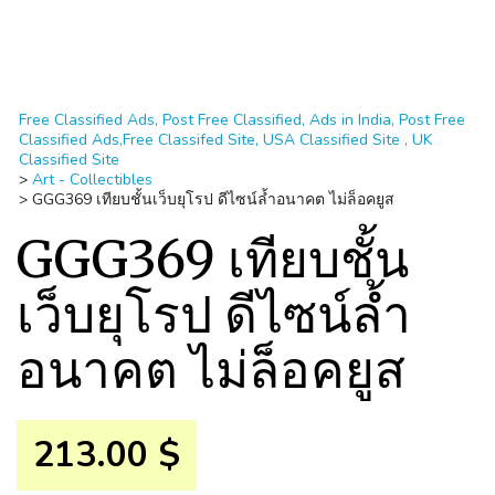
Free Classified Ads, Post Free Classified, Ads in India, Post Free
Classified Ads,Free Classifed Site, USA Classified Site , UK
Classified Site
>
Art - Collectibles
>
GGG369 เทียบชั้นเว็บยุโรป ดีไซน์ล้ำอนาคต ไม่ล็อคยูส
GGG369 เทียบชั้น
เว็บยุโรป ดีไซน์ล้ำ
อนาคต ไม่ล็อคยูส
213.00 $