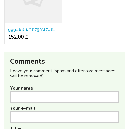
ggg369 มาตรฐานระดับโลกแท้ เทคโนโลยีแรงสุด ปลอดภัยเต็มระบบ
152.00 £
Comments
Leave your comment (spam and offensive messages
will be removed)
Your name
Your e-mail
Title