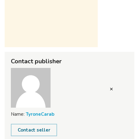
Contact publisher
Name:
TyroneCarab
Contact seller