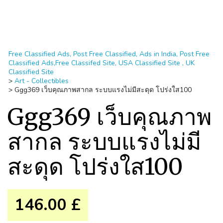
Free Classified Ads, Post Free Classified, Ads in India, Post Free
Classified Ads,Free Classifed Site, USA Classified Site , UK
Classified Site
>
Art - Collectibles
>
Ggg369 เว็บคุณภาพสากล ระบบแรงไม่มีสะดุด โปร่งใส100
Ggg369 เว็บคุณภาพ
สากล ระบบแรงไม่มี
สะดุด โปร่งใส100
146.00 £