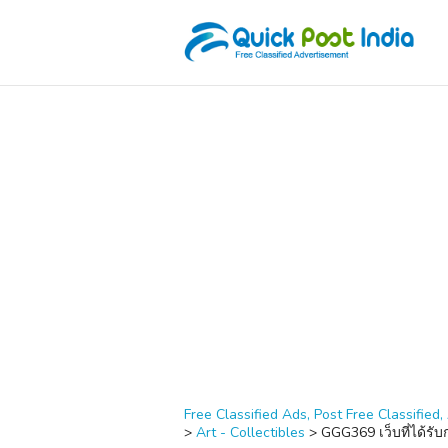
Free Classified Ads, Post Free Classified, 
>
Art - Collectibles
>
GGG369 เว็บที่ได้รับ