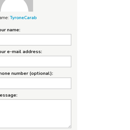
ame:
TyroneCarab
our name:
our e-mail address:
hone number (optional):
essage: