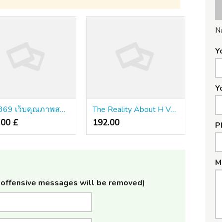
N
Y
Y
Ggg369 เว็บคุณภาพสากล ระบบแรงไม่มีสะดุด โปร่งใส100
The Reality About H Vape In three Minutes
.00 £
192.00 ₹
P
M
offensive messages will be removed)