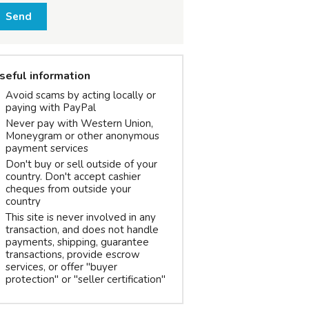
Send
seful information
Avoid scams by acting locally or
paying with PayPal
Never pay with Western Union,
Moneygram or other anonymous
payment services
Don't buy or sell outside of your
country. Don't accept cashier
cheques from outside your
country
This site is never involved in any
transaction, and does not handle
payments, shipping, guarantee
transactions, provide escrow
services, or offer "buyer
protection" or "seller certification"