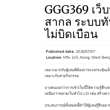
GGG369 เว็บท
สากล ระบบทันส
ไม่บิดเบือน
Published date:
2026/07/07
Location:
M9v 2x5, Along, West Benga
เหมาะมากกับผู้เล่นที่ต้องการแรงกระตุ้นเ
เหมาะกับสายกิจกรรม
บางคนบอกว่าการเข้าเว็บนี้ให้ความรู้สึก
เหนือกว่าหลายเว็บทั่วไป LSI เช่น สร้างความ
ประสบการณ์ทั้งหมดนี้ทำให้ผู้เล่นรู้สึกอย