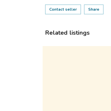
Contact seller
Share
Related listings