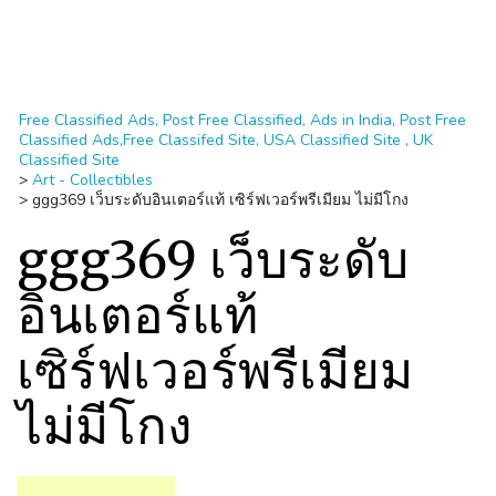
Free Classified Ads, Post Free Classified, Ads in India, Post Free
Classified Ads,Free Classifed Site, USA Classified Site , UK
Classified Site
>
Art - Collectibles
>
ggg369 เว็บระดับอินเตอร์แท้ เซิร์ฟเวอร์พรีเมียม ไม่มีโกง
ggg369 เว็บระดับ
อินเตอร์แท้
เซิร์ฟเวอร์พรีเมียม
ไม่มีโกง