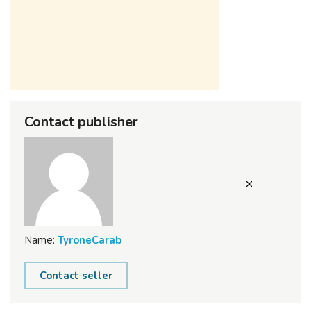
Contact publisher
Name:
TyroneCarab
Contact seller