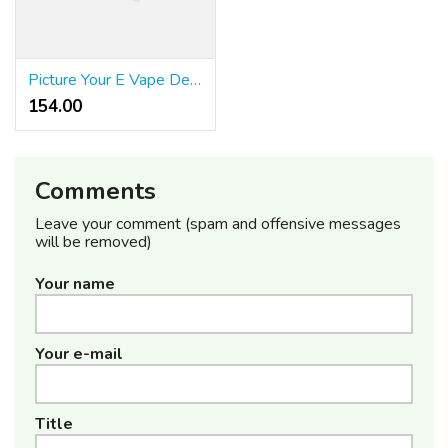
Picture Your E Vape Devices On Top. Read This And Make It So
154.00 ₹
Comments
Leave your comment (spam and offensive messages
will be removed)
Your name
Your e-mail
Title