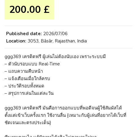
200.00 £
Published date:
2026/07/06
Location:
3053, Bāsār, Rajasthan, India
ggg369 เครดิตฟรี ผู้เล่นไม่ต้องนับเอง เพราะระบบมี
– ตัวนับรอบแบบ Real-Time
– แถบความคืบหน้า
– แจ้งเตือนเมื่อใกล้ครบ
– ประวัติรอบทั้งหมด
– สรุปการเล่นในแต่ละวัน
ggg369 เครดิตฟรี มันคือการออกแบบที่พอดีจนผู้ใช้สัมผัสได้
ตั้งแต่เข้าเว็บครั้งแรก ใช้งานลื่น {เหมาะกับผู้เล่นที่อยากได้เว็บที่
ชัดเจนและตรงประเด็น}