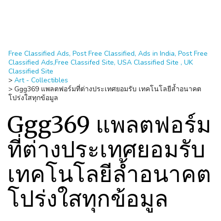
Free Classified Ads, Post Free Classified, Ads in India, Post Free
Classified Ads,Free Classifed Site, USA Classified Site , UK
Classified Site
>
Art - Collectibles
>
Ggg369 แพลตฟอร์มที่ต่างประเทศยอมรับ เทคโนโลยีล้ำอนาคต
โปร่งใสทุกข้อมูล
Ggg369 แพลตฟอร์ม
ที่ต่างประเทศยอมรับ
เทคโนโลยีล้ำอนาคต
โปร่งใสทุกข้อมูล