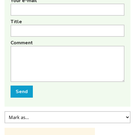
Your e-mail
Title
Comment
Send