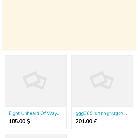
Eight Unheard Of Ways To Achieve Greater เว็บคาสิโนตรง
ggg369 มาตรฐานสูงระดับโลก เซิร์ฟเวอร์พรีเมียม ไม่มีโกง
185.00 $
201.00 £