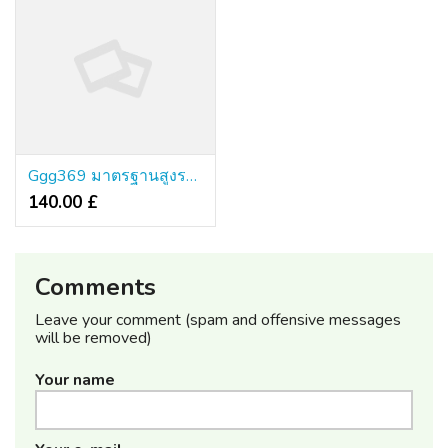
Ggg369 มาตรฐานสูงระดับโลก ไฮเทคเต็มระบบ ไม่มีบิด
140.00 £
Comments
Leave your comment (spam and offensive messages
will be removed)
Your name