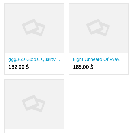
ggg369 Global Quality ดีไซน์ทันสมัยมาก จ่ายจริงทุกยอด
Eight Unheard Of Ways To Achieve Greater เว็บคาสิโนตรง
182.00 $
185.00 $