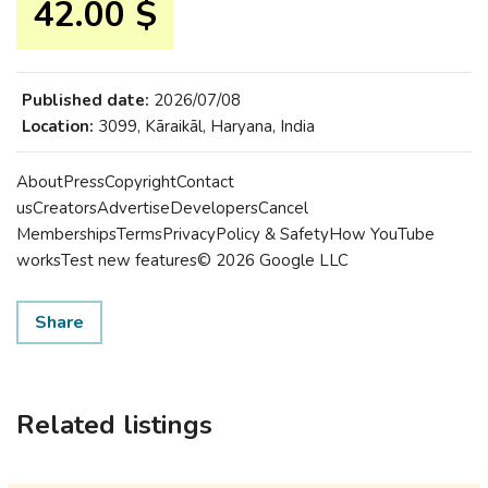
42.00 $
Published date:
2026/07/08
Location:
3099, Kāraikāl, Haryana, India
AboutPressCopyrightContact
usCreatorsAdvertiseDevelopersCancel
MembershipsTermsPrivacyPolicy & SafetyHow YouTube
worksTest new features© 2026 Google LLC
Share
Related listings