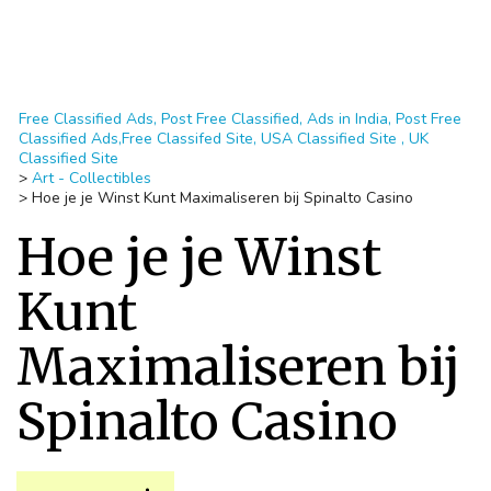
Free Classified Ads, Post Free Classified, Ads in India, Post Free
Classified Ads,Free Classifed Site, USA Classified Site , UK
Classified Site
>
Art - Collectibles
>
Hoe je je Winst Kunt Maximaliseren bij Spinalto Casino
Hoe je je Winst
Kunt
Maximaliseren bij
Spinalto Casino