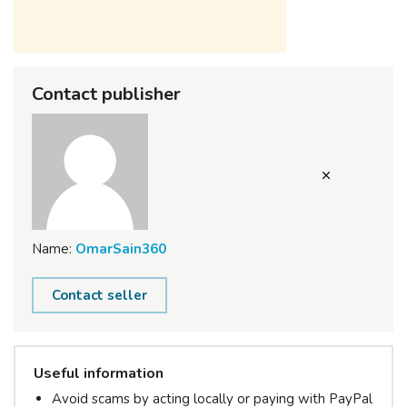
Contact publisher
Name:
OmarSain360
Contact seller
Useful information
Avoid scams by acting locally or paying with PayPal