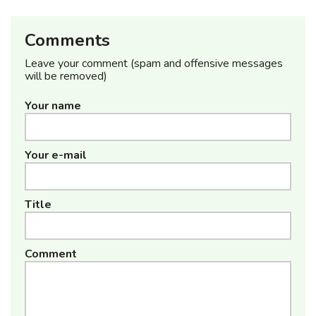
Comments
Leave your comment (spam and offensive messages
will be removed)
Your name
Your e-mail
Title
Comment