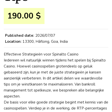
190.00 $
Published date:
2026/07/07
Location:
13300, Hāflong, Goa, India
Effectieve Strategieën voor Spinalto Casino
Iedereen wil natuurlijk winnen tijdens het spelen bij Spinalto
Casino. Hoewel casinospellen grotendeels op geluk
gebaseerd zijn, kun je met de juiste strategieën je kansen
aanzienlijk verbeteren. In dit artikel delen we waardevolle
tips om je winstkansen te maximaliseren. Van bankroll
management tot spelkeuze, we bespreken alle belangrijke
aspecten.
De basis voor elke goede strategie begint met kennis van de
casinospellen. Verdiep je in de werking, de RTP-percentages