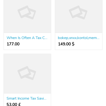
When Is Often A Tax Case Considered A Felony?
bokep,xnxx,kontol,memek,anjing,lanciao,cibai
177.00 ₹
149.00 $
Smart Income Tax Saving Tips
53.00 £