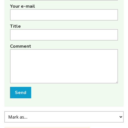
Your e-mail
Title
Comment
Send