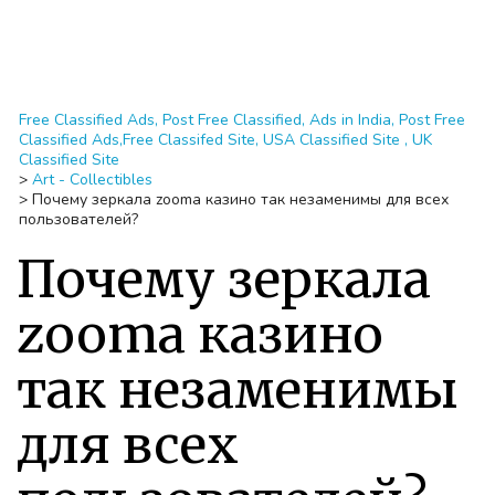
Free Classified Ads, Post Free Classified, Ads in India, Post Free
Classified Ads,Free Classifed Site, USA Classified Site , UK
Classified Site
>
Art - Collectibles
>
Почему зеркала zooma казино так незаменимы для всех
пользователей?
Почему зеркала
zooma казино
так незаменимы
для всех