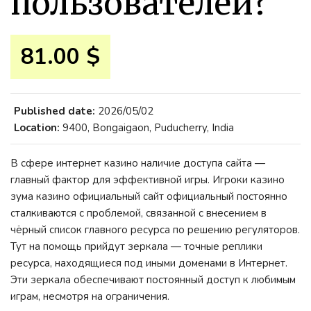
пользователей?
81.00 $
Published date:
2026/05/02
Location:
9400, Bongaigaon, Puducherry, India
В сфере интернет казино наличие доступа сайта —
главный фактор для эффективной игры. Игроки казино
зума казино официальный сайт официальный постоянно
сталкиваются с проблемой, связанной с внесением в
чёрный список главного ресурса по решению регуляторов.
Тут на помощь прийдут зеркала — точные реплики
ресурса, находящиеся под иными доменами в Интернет.
Эти зеркала обеспечивают постоянный доступ к любимым
играм, несмотря на ограничения.