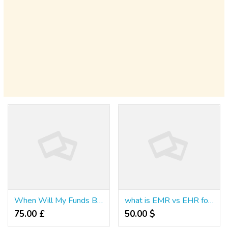
When Will My Funds Be Out There?
what is EMR vs EHR for therapists
75.00 £
50.00 $