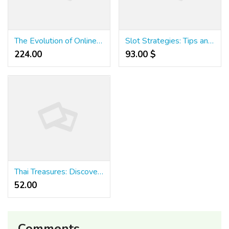
The Evolution of Online Slot Casinos in Thailand: What You Need to Know
Slot Strategies: Tips and Tricks for Success in Thai Online Casinos
224.00 ₹
93.00 $
Thai Treasures: Discover the Most Popular Slot Games in Thailand
52.00 ₹
Comments