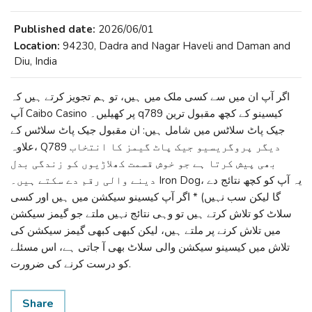
Published date:
2026/06/01
Location:
94230, Dadra and Nagar Haveli and Daman and
Diu, India
اگر آپ ان میں سے کسی ملک میں ہیں، تو ہم تجویز کرتے ہیں کہ
آپ Caibo Casino پر کھیلیں۔ q789 کیسینو کے کچھ مقبول ترین
جیک پاٹ سلاٹس میں شامل ہیں: ان مقبول جیک پاٹ سلاٹس کے
علاوہ، Q789 دیگر پروگریسیو جیک پاٹ گیمز کا انتخاب
بھی پیش کرتا ہے جو خوش قسمت کھلاڑیوں کو زندگی بدل
دینے والی رقم دے سکتے ہیں۔ Iron Dog، یہ آپ کو کچھ نتائج دے
گا لیکن سب نہیں) * اگر آپ کیسینو سیکشن میں ہیں اور کسی
سلاٹ کو تلاش کرتے ہیں تو وہی نتائج نہیں ملتے جو گیمز سیکشن
میں تلاش کرنے پر ملتے ہیں، لیکن کبھی کبھی گیمز سیکشن کی
تلاش میں کیسینو سیکشن والی سلاٹ بھی آ جاتی ہے، اس مسئلے
کو درست کرنے کی ضرورت.
Share