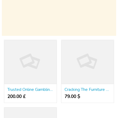
Trusted Online Gambling Agency Secrets 798681227753985987341583
Cracking The Furniture Singapore Secret
200.00 £
79.00 $