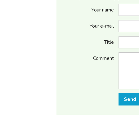
Your name
Your e-mail
Title
Comment
Send