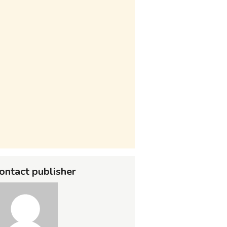
ontact publisher