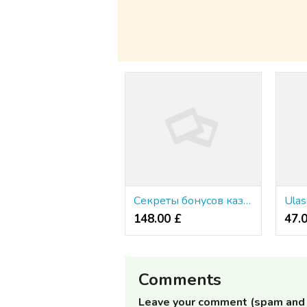
Секреты бонусов казино казино zooma, которые вы обязаны использовать
148.00 £
47.
Comments
Leave your comment (spam and 