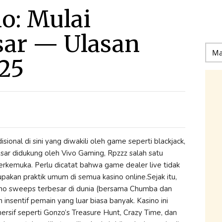
o: Mulai
ar — Ulasan
25
nal di sini yang diwakili oleh game seperti blackjack,
esar didukung oleh Vivo Gaming, Rpzzz salah satu
rkemuka. Perlu dicatat bahwa game dealer live tidak
kan praktik umum di semua kasino online.Sejak itu,
asino sweeps terbesar di dunia (bersama Chumba dan
sentif pemain yang luar biasa banyak. Kasino ini
sif seperti Gonzo’s Treasure Hunt, Crazy Time, dan