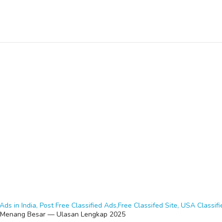
Ads in India, Post Free Classified Ads,Free Classifed Site, USA Classifie
i Menang Besar — Ulasan Lengkap 2025