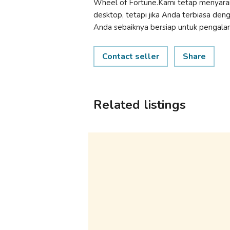
Wheel of Fortune.Kami tetap menyarank
desktop, tetapi jika Anda terbiasa den
Anda sebaiknya bersiap untuk pengala
Contact seller
Share
Related listings