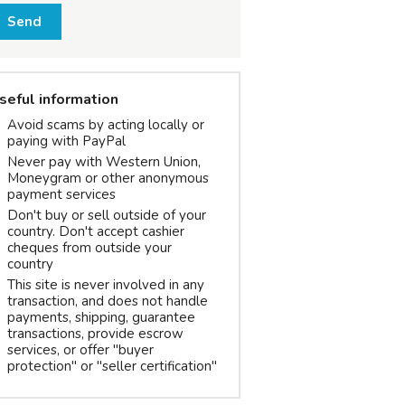
Send
seful information
Avoid scams by acting locally or
paying with PayPal
Never pay with Western Union,
Moneygram or other anonymous
payment services
Don't buy or sell outside of your
country. Don't accept cashier
cheques from outside your
country
This site is never involved in any
transaction, and does not handle
payments, shipping, guarantee
transactions, provide escrow
services, or offer "buyer
protection" or "seller certification"