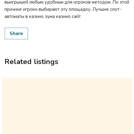
выигрышей любым удобным для игроков методом. По этой
причине игроки выбирают эту площадку. Лучшие слот-
автоматы в казино зума казино сайт
Share
Related listings