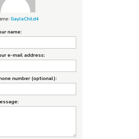
ame:
GayleChild4
our name:
our e-mail address:
hone number (optional):
essage: