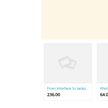
From Interface to Jackpots: WINPH Casino Reviewed
236.00 ₹
64.