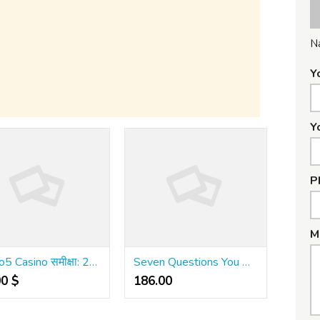
N
Y
Y
P
M
Khelo5 Casino समीक्षा: 2025 में यह इतना लोकप्रिय क्यों है?
Seven Questions You Need To Ask About แทงบอลออนไลน์
00 $
186.00 ₹