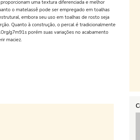
, proporcionam uma textura diferenciada e melhor
nquanto o matelassê pode ser empregado em toalhas
estrutural, embora seu uso em toalhas de rosto seja
ão. Quanto à construção, o percal é tradicionalmente
pdns.Org/g7m91s porém suas variações no acabamento
ir maciez.
C