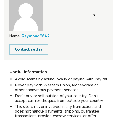
Name:
Raymond86A2
Contact seller
Useful information
Avoid scams by acting locally or paying with PayPal
Never pay with Western Union, Moneygram or
other anonymous payment services
Don't buy or sell outside of your country. Don't
accept cashier cheques from outside your country
This site is never involved in any transaction, and
does not handle payments, shipping, guarantee
transactions, provide escrow services, or offer