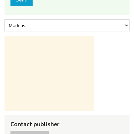
Contact publisher