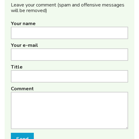
Leave your comment (spam and offensive messages
will be removed)
Your name
Your e-mail
Title
Comment
Send