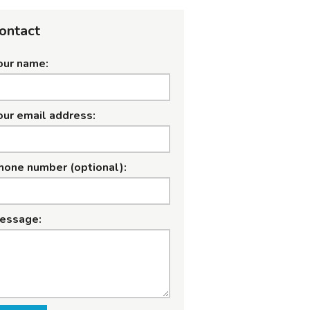
ontact
our name:
our email address:
hone number (optional):
essage: