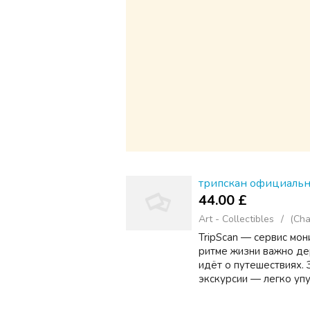
трипскан официальн
44.00 £
Art - Collectibles
(Cha
TripScan — сервис мо
ритме жизни важно де
идёт о путешествиях.
экскурсии — легко упус