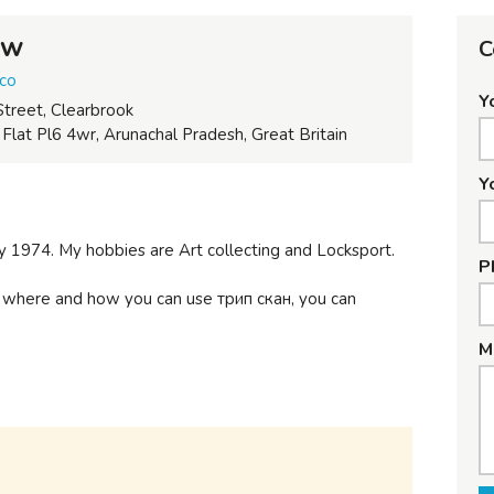
aw
C
.co
Y
Street, Clearbrook
at Pl6 4wr, Arunachal Pradesh, Great Britain
Y
y 1974. My hobbies are Art collecting and Locksport.
P
to where and how you can use трип скан, you can
M