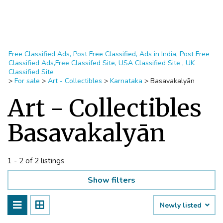
Free Classified Ads, Post Free Classified, Ads in India, Post Free
Classified Ads,Free Classifed Site, USA Classified Site , UK
Classified Site
>
For sale
>
Art - Collectibles
>
Karnataka
>
Basavakalyān
Art - Collectibles
Basavakalyān
1 - 2 of 2 listings
Show filters
Newly listed