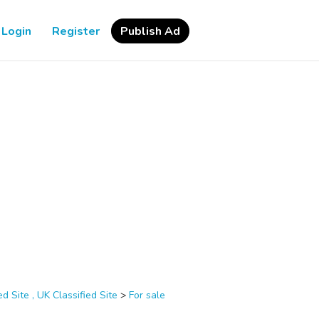
Login
Register
Publish Ad
d Site , UK Classified Site
>
For sale