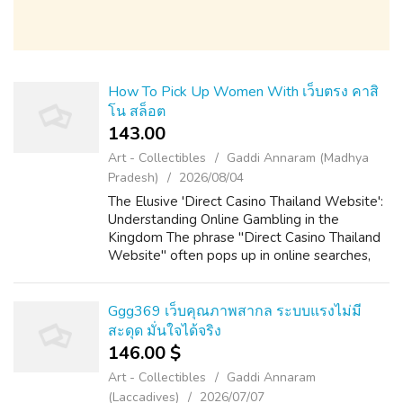
How To Pick Up Women With เว็บตรง คาสิ
โน สล็อต
143.00 ₹
Art - Collectibles
Gaddi Annaram (Madhya
Pradesh)
2026/08/04
The Elusive 'Direct Casino Thailand Website':
Understanding Online Gambling in the
Kingdom The phrase "Direct Casino Thailand
Website" often pops up in online searches,
hinting at a desire for straightforward,
accessible online gambling within the La...
Ggg369 เว็บคุณภาพสากล ระบบแรงไม่มี
สะดุด มั่นใจได้จริง
146.00 $
Art - Collectibles
Gaddi Annaram
(Laccadives)
2026/07/07