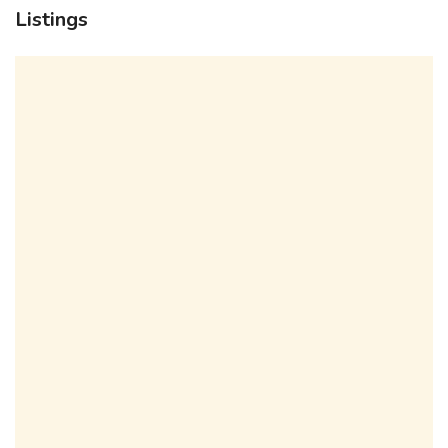
Listings