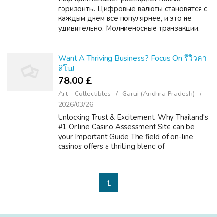
горизонты. Цифровые валюты становятся с
каждым днём всё популярнее, и это не
удивительно. Молниеносные транзакции,
низкие комиссии и анонимность – вот всего
лишь несколько достоинств использования
цифровых денег. Особе...
Want A Thriving Business? Focus On รีวิวคา
สิโน!
78.00 £
Art - Collectibles
Garui (Andhra Pradesh)
2026/03/26
Unlocking Trust & Excitement: Why Thailand's
#1 Online Casino Assessment Site can be
your Important Guide The field of on-line
casinos offers a thrilling blend of
entertainment, strategy, and typically the
possibility of big benefits. For players...
1