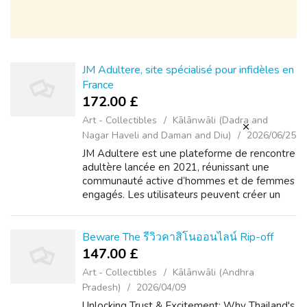
JM Adultere, site spécialisé pour infidèles en
France
172.00 £
Art - Collectibles
Kālānwāli (Dadra and
Nagar Haveli and Daman and Diu)
2026/06/25
JM Adultere est une plateforme de rencontre
adultère lancée en 2021, réunissant une
communauté active d’hommes et de femmes
engagés. Les utilisateurs peuvent créer un
profil gratuitement, consulter les profils
disponibles et utiliser des filtres avan...
Beware The รีวิวคาสิโนออนไลน์ Rip-off
147.00 £
Art - Collectibles
Kālānwāli (Andhra
Pradesh)
2026/04/09
Unlocking Trust & Excitement: Why Thailand's