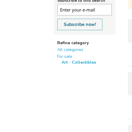
Subscribe to this search
Subscribe now!
Refine category
All categories
For sale
Art - Collectibles