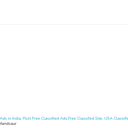
Ads in India, Post Free Classified Ads,Free Classifed Site, USA Classifie
Mandsaur