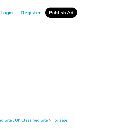
Login
Register
Publish Ad
d Site , UK Classified Site
>
For sale