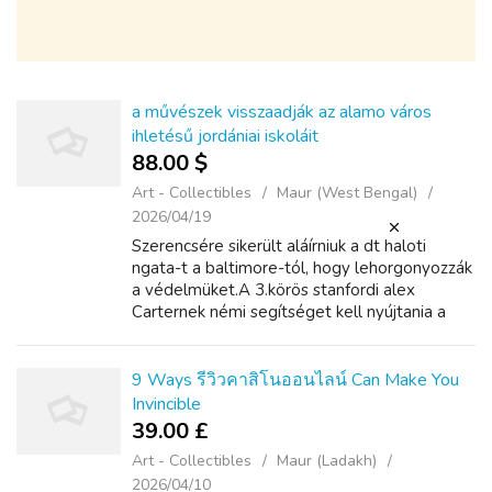
a művészek visszaadják az alamo város
ihletésű jordániai iskoláit
88.00 $
Art - Collectibles
Maur (West Bengal)
2026/04/19
Szerencsére sikerült aláírniuk a dt haloti
ngata-t a baltimore-tól, hogy lehorgonyozzák
a védelmüket.A 3.körös stanfordi alex
Carternek némi segítséget kell nyújtania a
másodlagos helyzetükben.Detroit sértő
módon elvesztette az rb reggie bush-t a sza...
9 Ways รีวิวคาสิโนออนไลน์ Can Make You
Invincible
39.00 £
Art - Collectibles
Maur (Ladakh)
2026/04/10