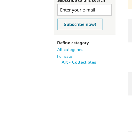
Subscribe to this search
Subscribe now!
Refine category
All categories
For sale
Art - Collectibles