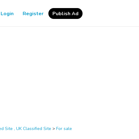
Login
Register
Publish Ad
d Site , UK Classified Site
>
For sale