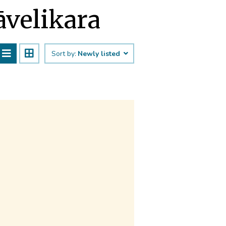
āvelikara
Sort by:
Newly listed