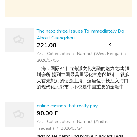
The next three Issues To immediately Do
About Guangzhou
221.00 ₹
Art - Collectibles
Nārnaul (West Bengal)
2026/07/06
上海：国际都市与海派文化交融的魅力之城 深
圳会所 提到中国最具国际化气息的城市，很多
人首先想到的便是上海。这座位于长江入海口
的现代化大都市，不仅是中国重要的金融中
心，也是连接东西方文化的重要窗口。从外滩
的百年建筑到陆家嘴的摩天大楼，从石库门弄
堂到时尚商圈，上海展现出独特的海派文化魅
online casinos that really pay
力。 深圳 上海的城市发展历史塑造了其开放包
90.00 £
容的文化特征。作为近代中国最早对外开放的
Art - Collectibles
Nārnaul (Andhra
港口之一，上海长期吸引来自世界各地的人才
Pradesh)
2026/03/24
和企业。不同文化在这里交汇融合，形成了兼
具国际视野与本土特色的城市气质。无论是建
high roller gambliing profile blackjack legal