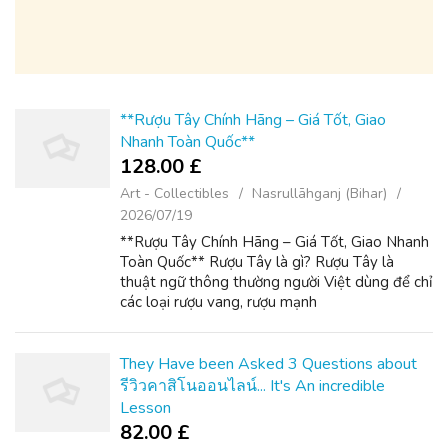
**Rượu Tây Chính Hãng – Giá Tốt, Giao
Nhanh Toàn Quốc**
128.00 £
Art - Collectibles
Nasrullāhganj (Bihar)
2026/07/19
**Rượu Tây Chính Hãng – Giá Tốt, Giao Nhanh
Toàn Quốc** Rượu Tây là gì? Rượu Tây là
thuật ngữ thông thường người Việt dùng để chỉ
các loại rượu vang, rượu mạnh
(https://ruoutaychinhhang.com) và đồ uống có
cồn nhập khẩu từ phương Tây, đặc biệt là từ P...
They Have been Asked 3 Questions about
รีวิวคาสิโนออนไลน์... It's An incredible
Lesson
82.00 £