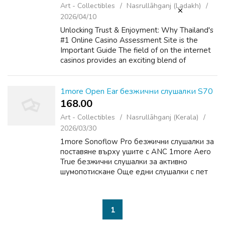
Art - Collectibles
Nasrullāhganj (Ladakh)
2026/04/10
Unlocking Trust & Enjoyment: Why Thailand's
#1 Online Casino Assessment Site is the
Important Guide The field of on the internet
casinos provides an exciting blend of
enjoyment, strategy, and the particular
likelihood of big wins. For players wit...
1more Open Ear безжични слушалки S70
168.00 ₹
Art - Collectibles
Nasrullāhganj (Kerala)
2026/03/30
1more Sonoflow Pro безжични слушалки за
поставяне върху ушите с ANC 1more Aero
True безжични слушалки за активно
шумопотискане Още едни слушалки с пет
драйвера - P50 1more Sonoflow Pro
безжични слушалки за поставяне върху
ушите с ANC
1