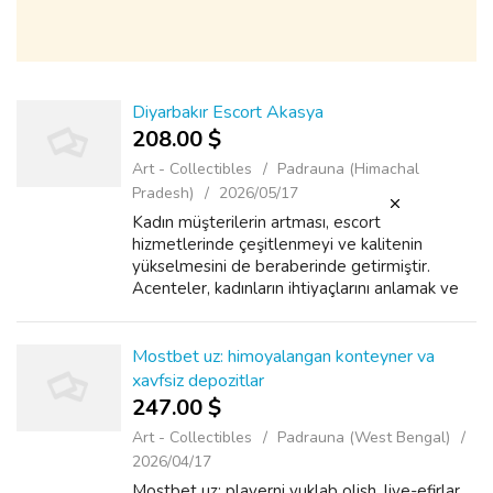
Diyarbakır Escort Akasya
208.00 $
Art - Collectibles
Padrauna (Himachal
Pradesh)
2026/05/17
Kadın müşterilerin artması, escort
hizmetlerinde çeşitlenmeyi ve kalitenin
yükselmesini de beraberinde getirmiştir.
Acenteler, kadınların ihtiyaçlarını anlamak ve
bu yönde hizmet sunmak için özel çalışmalar
yapmaktadır. Diyarbakır’daki eskortlar, kad...
Mostbet uz: himoyalangan konteyner va
xavfsiz depozitlar
247.00 $
Art - Collectibles
Padrauna (West Bengal)
2026/04/17
Mostbet uz: playerni yuklab olish, live-efirlar