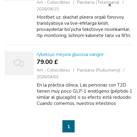
Art - Collectibles
Pandaria (Telangana)
2026/04/15
Mostbet uz: skachat pleera orqali fonovoy
translyatsiya va live-efirlarga kirish,
provayderlar bo‘yicha tekstovye novinkamlar,
rtp monitoring, lichnom kabinete tarix va fil’tri,
depozitlar uchun zashchishchennyy konteyner,
ezhednevnom rynkeda cash ou...
rybelsus mejora glucosa sangre
79.00 £
Art - Collectibles
Pandaria (Puducherry)
2026/04/02
En la práctica clínica, Las personas con T2D
tienen muy poco GLP-1 endógeno (péptido 1
similar al glucagón) o su efecto está reducido.
Cuando comemos, nuestros intestinos
producen una sustancia llamada GLP-1. Ésta
estimula la secreción de insulina en...
1