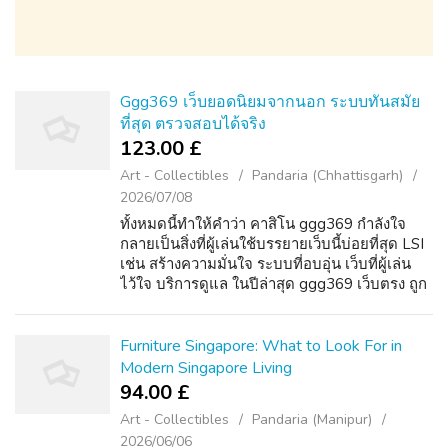
Ggg369 เว็บยอดนิยมจากนอก ระบบทันสมัย
ที่สุด ตรวจสอบได้จริง
123.00 £
Art - Collectibles
Pandaria (Chhattisgarh)
2026/07/08
ทั้งหมดนี้ทำให้คำว่า คาสิโน ggg369 กำลังใจ
กลายเป็นสิ่งที่ผู้เล่นใช้บรรยายเว็บนี้บ่อยที่สุด LSI
เช่น สร้างความมั่นใจ ระบบที่อบอุ่น เว็บที่ผู้เล่น
ไว้ใจ บริการดูแล ในปีล่าสุด ggg369 เว็บตรง ถูก
จัดอันดับให้เป็นเว็บที่เล่นง่ายที่สุดสำหรับผู้เล่นทุก
ระดับ ...
Furniture Singapore: What to Look For in
Modern Singapore Living
94.00 £
Art - Collectibles
Pandaria (Manipur)
2026/06/06