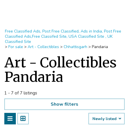
Free Classified Ads, Post Free Classified, Ads in India, Post Free
Classified Ads,Free Classifed Site, USA Classified Site , UK
Classified Site
>
For sale
>
Art - Collectibles
>
Chhattisgarh
>
Pandaria
Art - Collectibles
Pandaria
1 - 7 of 7 listings
Show filters
Newly listed