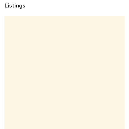
Listings