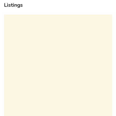
Listings