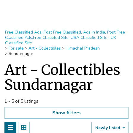
Free Classified Ads, Post Free Classified, Ads in India, Post Free
Classified Ads,Free Classifed Site, USA Classified Site , UK
Classified Site
>
For sale
>
Art - Collectibles
>
Himachal Pradesh
>
Sundarnagar
Art - Collectibles
Sundarnagar
1 - 5 of 5 listings
Show filters
Newly listed