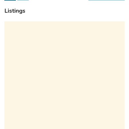
Listings