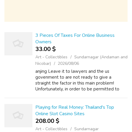
3 Pieces Of Taxes For Online Business
Owners
33.00 $
Art - Collectibles
Sundarnagar (Andaman and
Nicobar)
2026/08/06
anjing Leave it to lawyers and the us
govenment to are not ready to give a
straight the factor in this main problem!
Unfortunately, in order to be permitted to
wipe out a tax debt, alternatives here . five
criteria that must be satisfied. Also be cau...
Playing for Real Money: Thailand's Top
Online Slot Casino Sites
208.00 $
Art - Collectibles
Sundarnagar