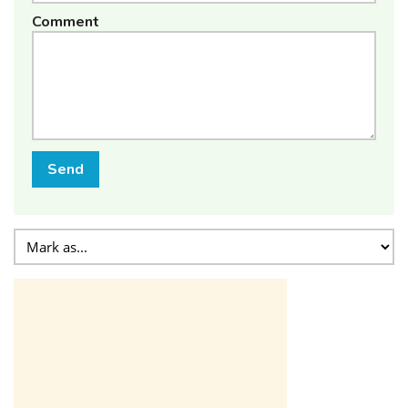
Comment
Send