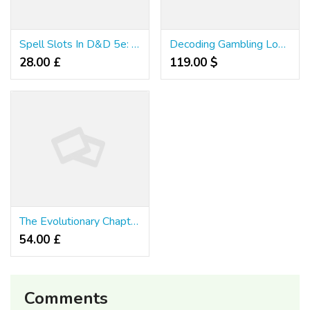
Spell Slots In D&D 5e: All You Need to Know!
Decoding Gambling Logic at Better Success for 2026
28.00 £
119.00 $
The Evolutionary Chapter of Digital Gambling Reality
54.00 £
Comments