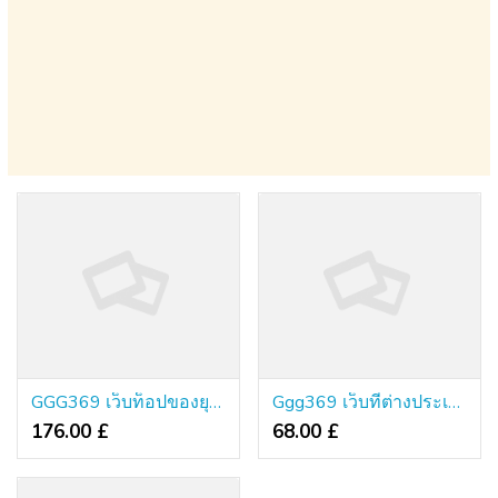
GGG369 เว็บท็อปของยุค ระบบแรงไม่มีสะดุด มั่นใจได้จริง
Ggg369 เว็บที่ต่างประเทศใช้จริง ระบบนิ่งเร็วแรง ปลอดภัยขั้นสูง
176.00 £
68.00 £