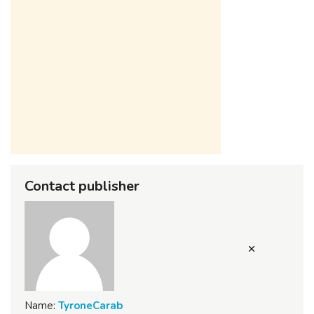
Contact publisher
Name:
TyroneCarab