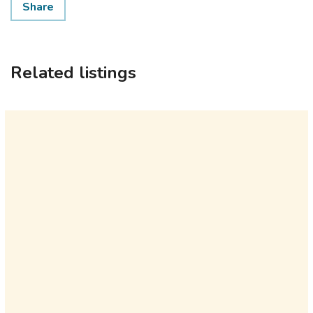
Share
Related listings