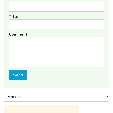
Title
Comment
Send