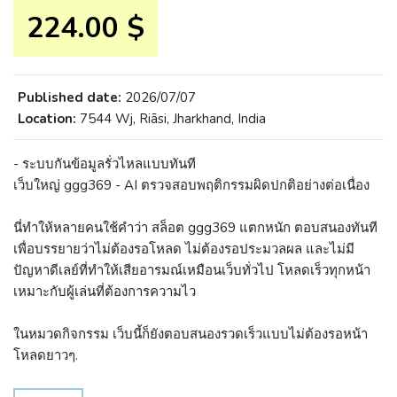
224.00 $
Published date:
2026/07/07
Location:
7544 Wj, Riāsi, Jharkhand, India
- ระบบกันข้อมูลรั่วไหลแบบทันที
เว็บใหญ่ ggg369 - AI ตรวจสอบพฤติกรรมผิดปกติอย่างต่อเนื่อง
นี่ทำให้หลายคนใช้คำว่า สล็อต ggg369 แตกหนัก ตอบสนองทันที
เพื่อบรรยายว่าไม่ต้องรอโหลด ไม่ต้องรอประมวลผล และไม่มี
ปัญหาดีเลย์ที่ทำให้เสียอารมณ์เหมือนเว็บทั่วไป โหลดเร็วทุกหน้า
เหมาะกับผู้เล่นที่ต้องการความไว
ในหมวดกิจกรรม เว็บนี้ก็ยังตอบสนองรวดเร็วแบบไม่ต้องรอหน้า
โหลดยาวๆ.