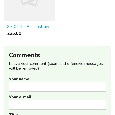
Six Of The Punniest บทความ คา สิ โน ออนไลน์ เว็บ ตรง Puns You can find
225.00 ₹
Comments
Leave your comment (spam and offensive messages
will be removed)
Your name
Your e-mail
Title