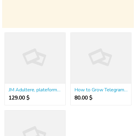
JM Adultere, plateforme discrète pour rencontres extraconjugales
How to Grow Telegram Followers Naturally Through Trust and Consistency
129.00 $
80.00 $