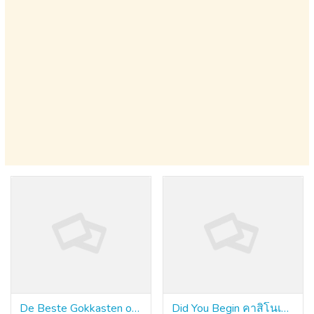
De Beste Gokkasten om te Spelen bij Spinalto Casino
Did You Begin คาสิโนเว็บตรงจากต่างประเทศ For Passion or Money?