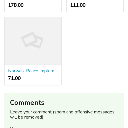
178.00 ₹
111.00 ₹
Norwalk Police Implement New Vape Shop Ordinance To Curb Illegal Marijuana Gross Sales
71.00 ₹
Comments
Leave your comment (spam and offensive messages
will be removed)