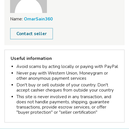
Name:
OmarSain360
Contact seller
Useful information
Avoid scams by acting locally or paying with PayPal
Never pay with Western Union, Moneygram or
other anonymous payment services
Don't buy or sell outside of your country. Don't
accept cashier cheques from outside your country
This site is never involved in any transaction, and
does not handle payments, shipping, guarantee
transactions, provide escrow services, or offer
"buyer protection" or "seller certification"