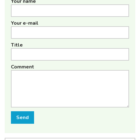
Your name
Your e-mail
Title
Comment
Send