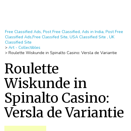
Free Classified Ads, Post Free Classified, Ads in India, Post Free
Classified Ads,Free Classifed Site, USA Classified Site , UK
Classified Site
>
Art - Collectibles
>
Roulette Wiskunde in Spinalto Casino: Versla de Variantie
Roulette
Wiskunde in
Spinalto Casino:
Versla de Variantie